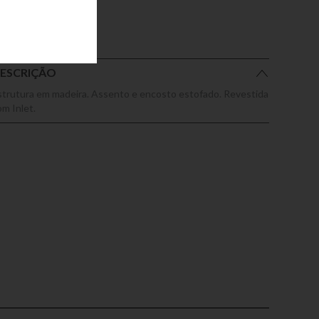
ESCRIÇÃO
strutura em madeira. Assento e encosto estofado. Revestida
om Inlet.