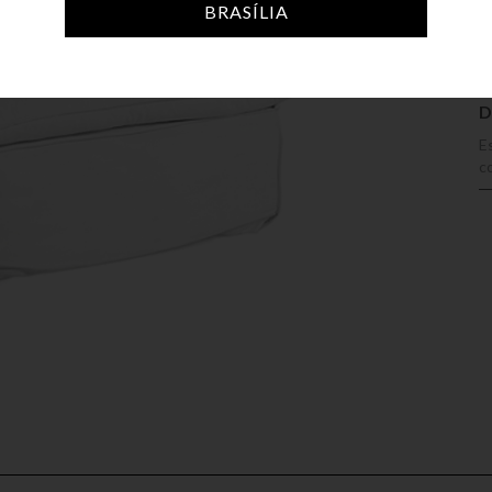
BRASÍLIA
D
E
c