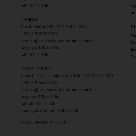
se
sáb 10h às 14h
ar
IPANEMA
S
Rua Redentor 147 · CEP 22421-030
+55 21 97007 7507
Dú
arquivo@arquivocontemporaneo.com.br
Fo
seg a sex 10h às 19h
In
sáb 10h às 14h
Tr
CASASHOPPING
Bloco L · 2° piso · lojas 101 a 106 · CEP 22775-900
+55 21 98636 1708
arquivo@arquivocontemporaneo.com.br
seg a sex 10h às 20h
sábado 10h às 20h
domingos e feriados 14h às 20h
RIO DE JANEIRO
BRASÍLIA