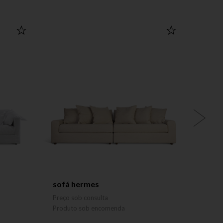
sofá hermes
sofá
Preço sob consulta
Preço 
Produto sob encomenda
Produ