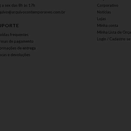
g a sex das 8h às 17h
Corporativo
quivo@arquivocontemporaneo.com.br
Notícias
Lojas
UPORTE
Minha conta
Minha Lista de Orç
vidas frequentes
Login / Cadastre-se
rmas de pagamento
formações de entrega
ocas e devoluções