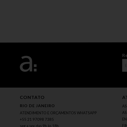
R
CONTATO
A
RIO DE JANEIRO
AS
AS
ATENDIMENTO E ORÇAMENTOS WHATSAPP
EN
+55 21 97098 7385
FI
seg a sex das 9h às 18h