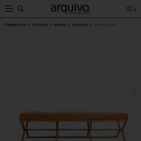
0
Página inicial
Produtos
Móveis
Aparador
aparador ave