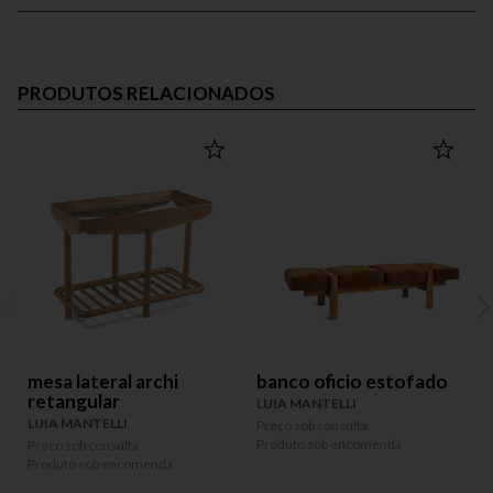
PRODUTOS RELACIONADOS
mesa lateral archi
banco oficio estofado
retangular
LUIA MANTELLI
L
LUIA MANTELLI
Preço sob consulta
P
Produto sob encomenda
P
Preço sob consulta
Produto sob encomenda