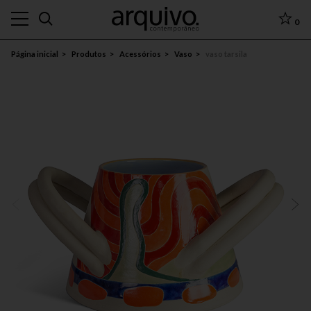
0
Página inicial
Produtos
Acessórios
Vaso
vaso tarsila