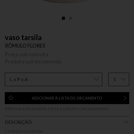
vaso tarsila
RÔMULO FLORES
Preço sob consulta
Produto sob encomenda
L x P x A
1
ADICIONAR À LISTA DE ORÇAMENTO
Adicione este produto a lista e solicite o seu orçamento.
DESCRIÇÃO
Cerâmica esmaltada.