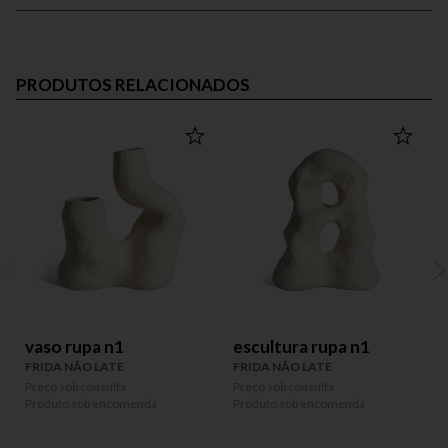
PRODUTOS RELACIONADOS
vaso rupa n1
escultura rupa n1
FRIDA NÃO LATE
FRIDA NÃO LATE
Preço sob consulta
Preço sob consulta
P
Produto sob encomenda
Produto sob encomenda
P