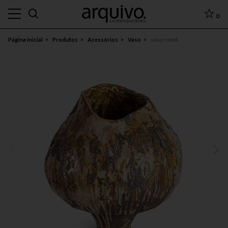
0
Página inicial
Produtos
Acessórios
Vaso
vaso romã