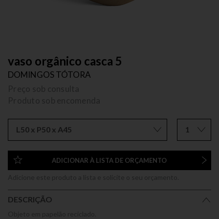
vaso orgânico casca 5
DOMINGOS TÓTORA
Preço sob consulta
Produto sob encomenda
L50 x P50 x A45
1
ADICIONAR À LISTA DE ORÇAMENTO
Adicione este produto a lista e solicite o seu orçamento.
DESCRIÇÃO
Objeto em papelão reciclado.