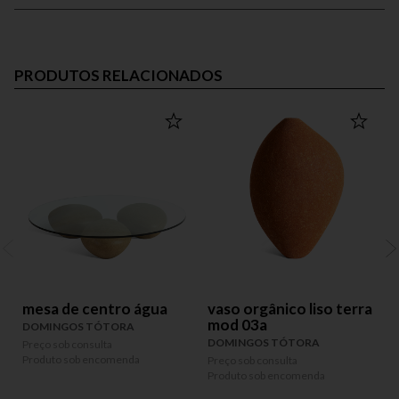
PRODUTOS RELACIONADOS
mesa de centro água
vaso orgânico liso terra
mod 03a
DOMINGOS TÓTORA
DOMINGOS TÓTORA
Preço sob consulta
Produto sob encomenda
Preço sob consulta
P
Produto sob encomenda
P