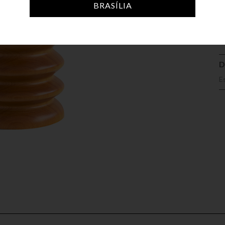
A
BRASÍLIA
D
E