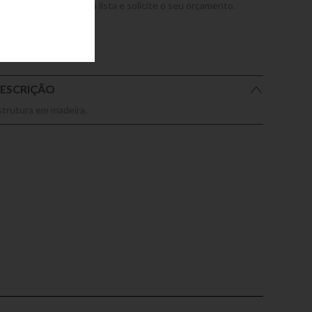
dicione este produto a lista e solicite o seu orçamento.
ESCRIÇÃO
strutura em madeira.