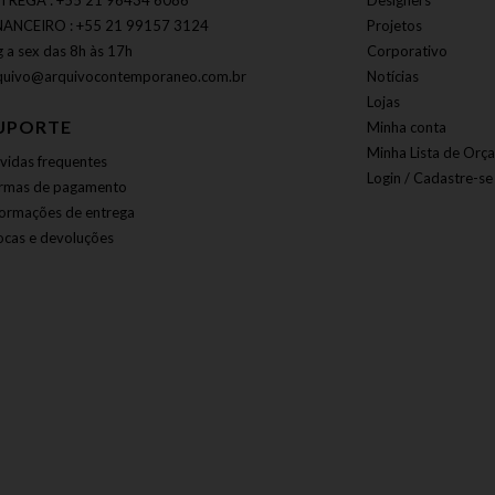
TREGA : +55 21 96434 6086
Designers
NANCEIRO : +55 21 99157 3124
Projetos
g a sex das 8h às 17h
Corporativo
quivo@arquivocontemporaneo.com.br
Notícias
Lojas
UPORTE
Minha conta
Minha Lista de Orç
vidas frequentes
Login / Cadastre-se
rmas de pagamento
formações de entrega
ocas e devoluções