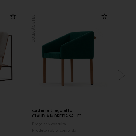
COLEÇÃO ETEL
COLEÇÃO ETEL
cadeira traço alto
poltr
CLAUDIA MOREIRA SALLES
ISAY 
Preço sob consulta
Preço 
Produto sob encomenda
Produ