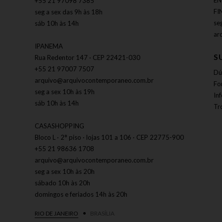
EN
+55 21 97098 7385
FI
seg a sex das 9h às 18h
se
sáb 10h às 14h
ar
IPANEMA
S
Rua Redentor 147 · CEP 22421-030
+55 21 97007 7507
Dú
arquivo@arquivocontemporaneo.com.br
Fo
seg a sex 10h às 19h
In
sáb 10h às 14h
Tr
CASASHOPPING
Bloco L · 2° piso · lojas 101 a 106 · CEP 22775-900
+55 21 98636 1708
arquivo@arquivocontemporaneo.com.br
seg a sex 10h às 20h
sábado 10h às 20h
domingos e feriados 14h às 20h
RIO DE JANEIRO
BRASÍLIA