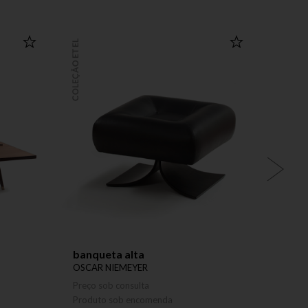
COLEÇÃO ETEL
COLEÇÃO ETEL
banqueta alta
cadei
OSCAR NIEMEYER
ETEL
Preço sob consulta
Preço 
Produto sob encomenda
Produ