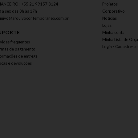
NANCEIRO : +55 21 99157 3124
Projetos
g a sex das 8h às 17h
Corporativo
quivo@arquivocontemporaneo.com.br
Notícias
Lojas
UPORTE
Minha conta
Minha Lista de Orç
vidas frequentes
Login / Cadastre-se
rmas de pagamento
formações de entrega
ocas e devoluções