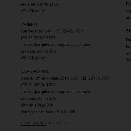
FI
seg a sex das 9h às 18h
se
sáb 10h às 14h
ar
IPANEMA
S
Rua Redentor 147 · CEP 22421-030
+55 21 97007 7507
Dú
arquivo@arquivocontemporaneo.com.br
Fo
seg a sex 10h às 19h
In
sáb 10h às 14h
Tr
CASASHOPPING
Bloco L · 2° piso · lojas 101 a 106 · CEP 22775-900
+55 21 98636 1708
arquivo@arquivocontemporaneo.com.br
seg a sex 10h às 20h
sábado 10h às 20h
domingos e feriados 14h às 20h
RIO DE JANEIRO
BRASÍLIA