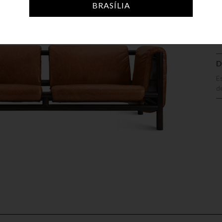
A
BRASÍLIA
D
E
d