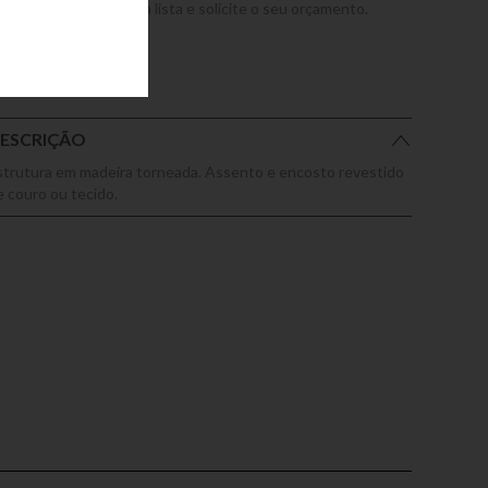
dicione este produto a lista e solicite o seu orçamento.
ESCRIÇÃO
strutura em madeira torneada. Assento e encosto revestido
e couro ou tecido.