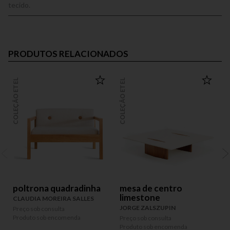
tecido.
PRODUTOS RELACIONADOS
COLEÇÃO ETEL
COLEÇÃO ETEL
COLEÇÃO
poltrona quadradinha
mesa de centro
limestone
CLAUDIA MOREIRA SALLES
JORGE ZALSZUPIN
Preço sob consulta
P
Produto sob encomenda
P
Preço sob consulta
Produto sob encomenda