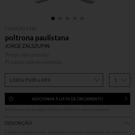
COLEÇÃO ETEL
poltrona paulistana
JORGE ZALSZUPIN
Preço sob consulta
Produto sob encomenda
L103 x P105 x A93
1
ADICIONAR À LISTA DE ORÇAMENTO
Adicione este produto a lista e solicite o seu orçamento.
DESCRIÇÃO
Estrutura em aço inox. Assento e encosto estofados em couro ou