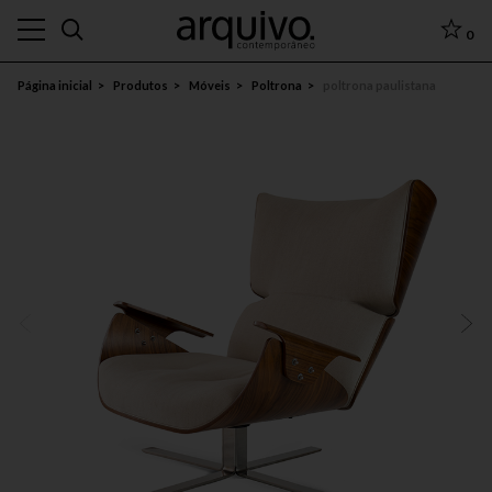
0
Página inicial
Produtos
Móveis
Poltrona
poltrona paulistana