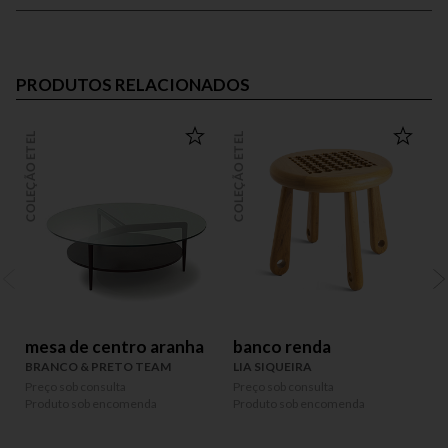
PRODUTOS RELACIONADOS
COLEÇÃO ETEL
COLEÇÃO ETEL
COLEÇÃO
mesa de centro aranha
banco renda
BRANCO & PRETO TEAM
LIA SIQUEIRA
Preço sob consulta
Preço sob consulta
P
Produto sob encomenda
Produto sob encomenda
P