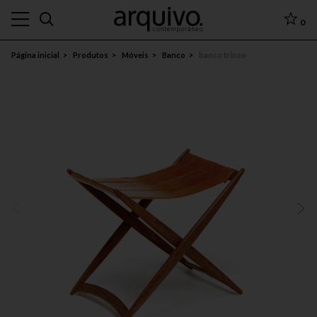
0
Página inicial
Produtos
Móveis
Banco
banco trinco