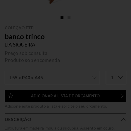
COLEÇÃO ETEL
banco trinco
LIA SIQUEIRA
Preço sob consulta
Produto sob encomenda
L55 x P40 x A45
1
ADICIONAR À LISTA DE ORÇAMENTO
Adicione este produto a lista e solicite o seu orçamento.
DESCRIÇÃO
Estrutura em madeira imbuia ou sucupira. Assento em couro.