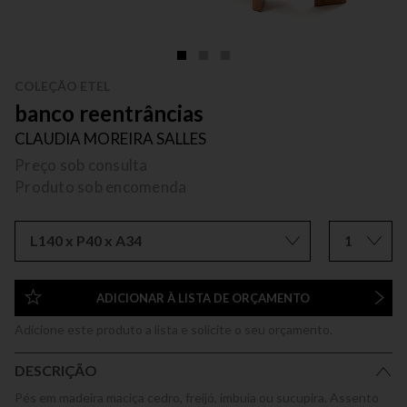
COLEÇÃO ETEL
banco reentrâncias
CLAUDIA MOREIRA SALLES
Preço sob consulta
Produto sob encomenda
L140 x P40 x A34
1
ADICIONAR À LISTA DE ORÇAMENTO
Adicione este produto a lista e solicite o seu orçamento.
DESCRIÇÃO
Pés em madeira maciça cedro, freijó, imbuia ou sucupira. Assento