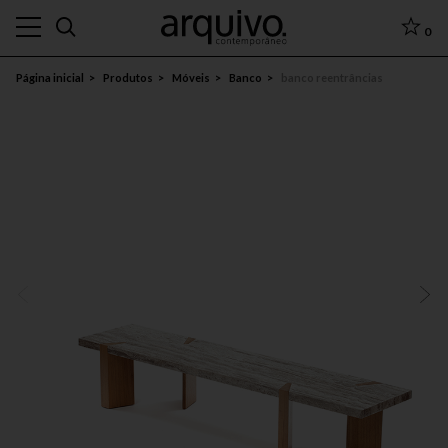
0
Página inicial
Produtos
Móveis
Banco
banco reentrâncias