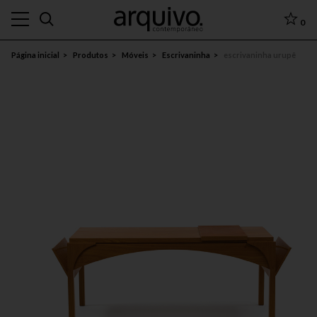
0
Página inicial
Produtos
Móveis
Escrivaninha
escrivaninha urupê