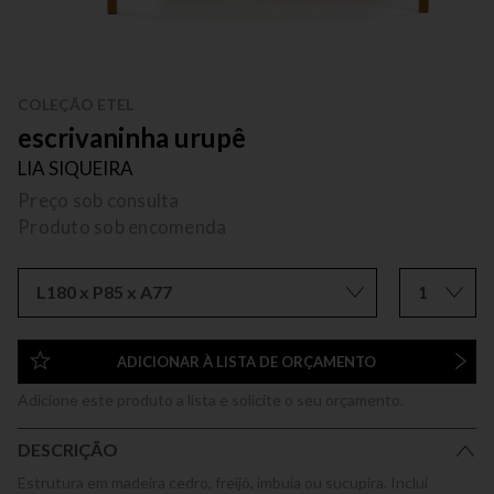
COLEÇÃO ETEL
escrivaninha urupê
LIA SIQUEIRA
Preço sob consulta
Produto sob encomenda
L180 x P85 x A77
1
ADICIONAR À LISTA DE ORÇAMENTO
Adicione este produto a lista e solicite o seu orçamento.
DESCRIÇÃO
Estrutura em madeira cedro, freijó, imbuia ou sucupira. Inclui