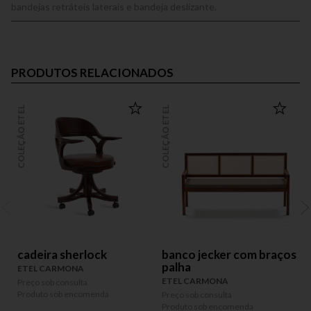
bandejas retráteis laterais e bandeja deslizante.
PRODUTOS RELACIONADOS
COLEÇÃO ETEL
COLEÇÃO ETEL
COLEÇÃO
cadeira sherlock
banco jecker com braços
palha
ETEL CARMONA
ETEL CARMONA
Preço sob consulta
P
Produto sob encomenda
P
Preço sob consulta
Produto sob encomenda