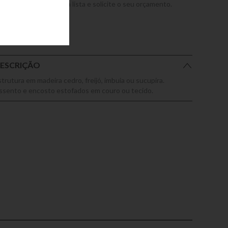
dicione este produto a lista e solicite o seu orçamento.
ESCRIÇÃO
strutura em madeira cedro, freijó, imbuia ou sucupira.
ssento e encosto estofados em couro ou tecido.