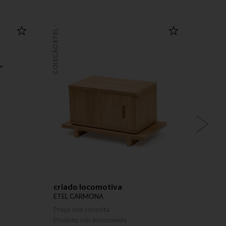
COLEÇÃO ETEL
COLEÇÃO ETEL
criado locomotiva
mesa 
ETEL CARMONA
DADO 
Preço sob consulta
Preço 
Produto sob encomenda
Produ