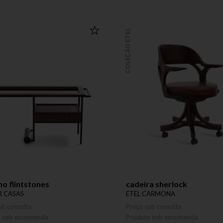
COLEÇÃO ETEL
ho flintstones
cadeira sherlock
 CASAS
ETEL CARMONA
ob consulta
Preço sob consulta
o sob encomenda
Produto sob encomenda