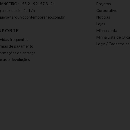
NANCEIRO : +55 21 99157 3124
Projetos
g a sex das 8h às 17h
Corporativo
quivo@arquivocontemporaneo.com.br
Notícias
Lojas
UPORTE
Minha conta
Minha Lista de Orç
vidas frequentes
Login / Cadastre-se
rmas de pagamento
formações de entrega
ocas e devoluções