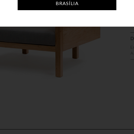
A
BRASÍLIA
D
E
A