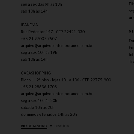
FI
seg a sex das 9h às 18h
se
sáb 10h às 14h
ar
IPANEMA
S
Rua Redentor 147 · CEP 22421-030
+55 21 97007 7507
Dú
arquivo@arquivocontemporaneo.com.br
Fo
seg a sex 10h às 19h
In
sáb 10h às 14h
Tr
CASASHOPPING
Bloco L · 2° piso · lojas 101 a 106 · CEP 22775-900
+55 21 98636 1708
arquivo@arquivocontemporaneo.com.br
seg a sex 10h às 20h
sábado 10h às 20h
domingos e feriados 14h às 20h
RIO DE JANEIRO
BRASÍLIA