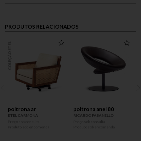
PRODUTOS RELACIONADOS
COLEÇÃO ETEL
COLEÇÃO
poltrona ar
poltrona anel 80
ETEL CARMONA
RICARDO FASANELLO
Preço sob consulta
Preço sob consulta
P
Produto sob encomenda
Produto sob encomenda
P