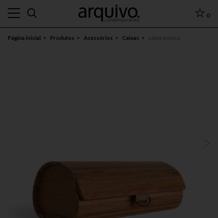
0
Página inicial
Produtos
Acessórios
Caixas
caixa esteira