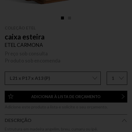
COLEÇÃO ETEL
caixa esteira
ETEL CARMONA
Preço sob consulta
Produto sob encomenda
L21 x P17 x A13 (P)
1
ADICIONAR À LISTA DE ORÇAMENTO
Adicione este produto a lista e solicite o seu orçamento.
DESCRIÇÃO
Estrutura em madeira angelim, breu, cumaru ou ipê.