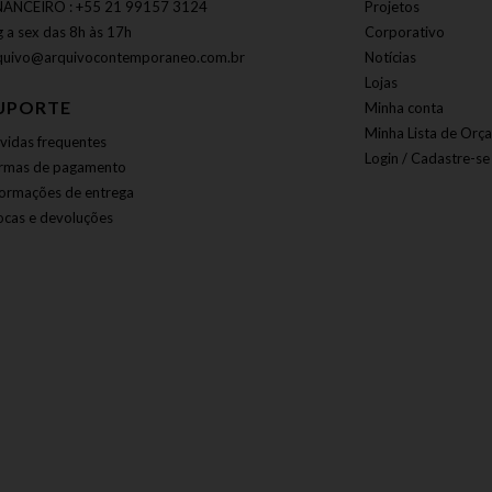
NANCEIRO : +55 21 99157 3124
Projetos
g a sex das 8h às 17h
Corporativo
quivo@arquivocontemporaneo.com.br
Notícias
Lojas
UPORTE
Minha conta
Minha Lista de Orç
vidas frequentes
Login / Cadastre-se
rmas de pagamento
formações de entrega
ocas e devoluções