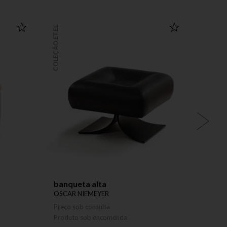
COLEÇÃO ETEL
COLEÇÃO ETEL
banqueta alta
mesa 
OSCAR NIEMEYER
LIA SI
Preço sob consulta
Preço 
Produto sob encomenda
Produ