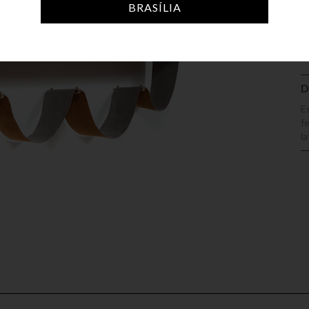
A
BRASÍLIA
D
E
f
l