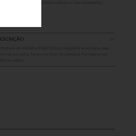
dicione este produto a lista e solicite o seu orçamento.
ESCRIÇÃO
strutura em madeira freijó, imbuia, nogueira americana, pau-
erro ou sucupira. Apoio em tiras de camurça. Ferragens em
atão ou cobre.