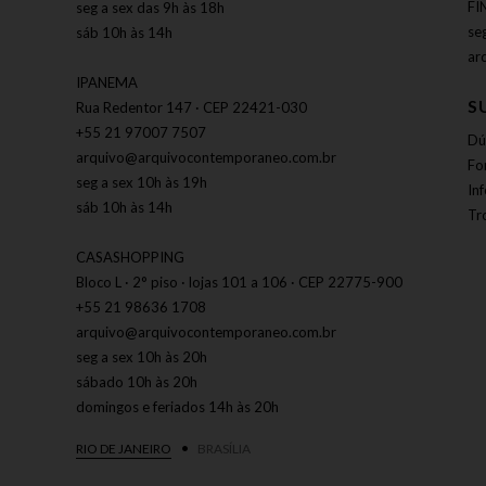
FI
seg a sex das 9h às 18h
se
sáb 10h às 14h
ar
IPANEMA
S
Rua Redentor 147 · CEP 22421-030
+55 21 97007 7507
Dú
arquivo@arquivocontemporaneo.com.br
Fo
seg a sex 10h às 19h
In
sáb 10h às 14h
Tr
CASASHOPPING
Bloco L · 2° piso · lojas 101 a 106 · CEP 22775-900
+55 21 98636 1708
arquivo@arquivocontemporaneo.com.br
seg a sex 10h às 20h
sábado 10h às 20h
domingos e feriados 14h às 20h
RIO DE JANEIRO
BRASÍLIA