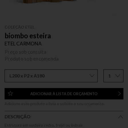
COLEÇÃO ETEL
biombo esteira
ETEL CARMONA
Preço sob consulta
Produto sob encomenda
L200 x P2 x A180
1
ADICIONAR À LISTA DE ORÇAMENTO
Adicione este produto a lista e solicite o seu orçamento.
DESCRIÇÃO
Estrutura em madeira cedro, freijó ou imbuia.