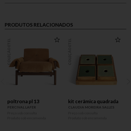
PRODUTOS RELACIONADOS
COLEÇÃO ETEL
COLEÇÃO ETEL
COLEÇÃO
poltrona pl 13
kit cerâmica quadrada
PERCIVAL LAFER
CLAUDIA MOREIRA SALLES
Preço sob consulta
Preço sob consulta
P
Produto sob encomenda
Produto sob encomenda
P