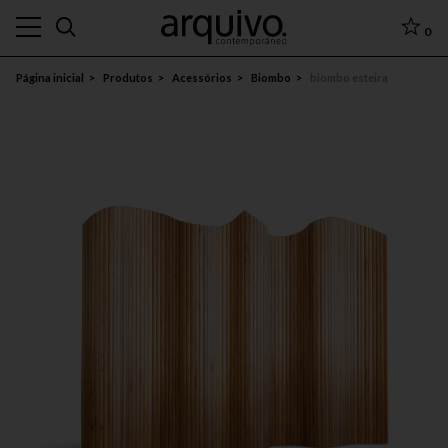
0
Página inicial
Produtos
Acessórios
Biombo
biombo esteira