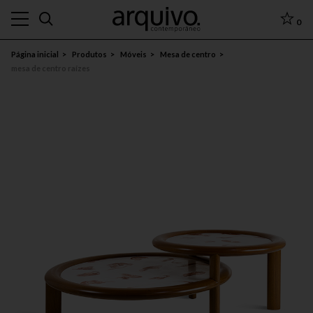
0
Página inicial
Produtos
Móveis
Mesa de centro
mesa de centro raízes