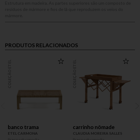
Estrutura em madeira. As partes superiores são um composto de
resíduos de mármore e fios de lã que reproduzem os veios do
mármore.
PRODUTOS RELACIONADOS
COLEÇÃO ETEL
COLEÇÃO ETEL
COLEÇÃO
banco trama
carrinho nômade
ETEL CARMONA
CLAUDIA MOREIRA SALLES
Preço sob consulta
Preço sob consulta