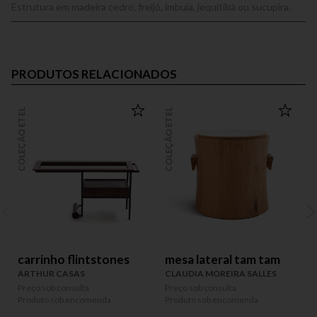
Estrutura em madeira cedro, freijó, imbuia, jequitibá ou sucupira.
PRODUTOS RELACIONADOS
COLEÇÃO ETEL
COLEÇÃO ETEL
COLEÇÃO
carrinho flintstones
mesa lateral tam tam
ARTHUR CASAS
CLAUDIA MOREIRA SALLES
Preço sob consulta
Preço sob consulta
P
Produto sob encomenda
Produto sob encomenda
P