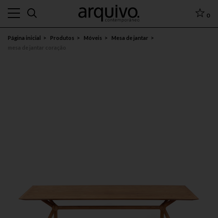
0
Página inicial
Produtos
Móveis
Mesa de jantar
mesa de jantar coração