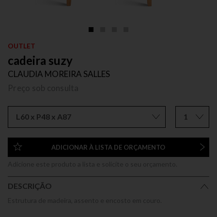
OUTLET
cadeira suzy
CLAUDIA MOREIRA SALLES
Preço sob consulta
L60 x P48 x A87
1
ADICIONAR À LISTA DE ORÇAMENTO
Adicione este produto a lista e solicite o seu orçamento.
DESCRIÇÃO
Estrutura de madeira, assento e encosto em couro.