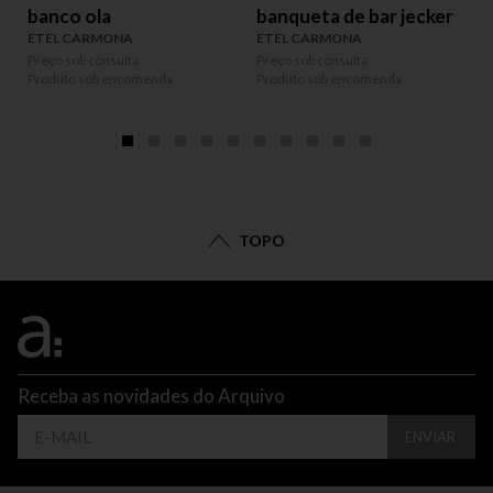
banco ola
banqueta de bar jecker
ETEL CARMONA
ETEL CARMONA
Preço sob consulta
Preço sob consulta
P
Produto sob encomenda
Produto sob encomenda
P
TOPO
Receba as novidades do Arquivo
ENVIAR