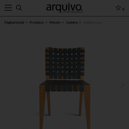
0
Página inicial
Produtos
Móveis
Cadeira
cadeira suzy