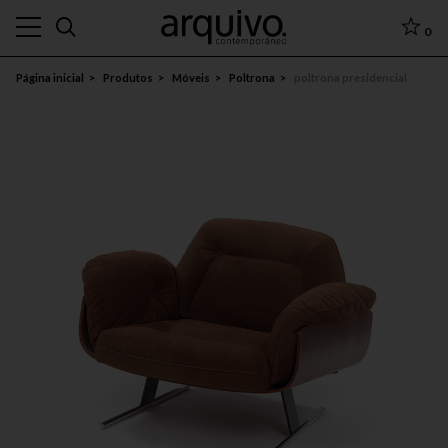
0
Página inicial
Produtos
Móveis
Poltrona
poltrona presidencial