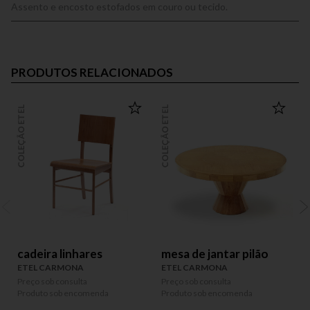
Assento e encosto estofados em couro ou tecido.
PRODUTOS RELACIONADOS
COLEÇÃO ETEL
COLEÇÃO ETEL
COLEÇÃO
cadeira linhares
mesa de jantar pilão
ETEL CARMONA
ETEL CARMONA
P
Preço sob consulta
Preço sob consulta
P
Produto sob encomenda
Produto sob encomenda
P