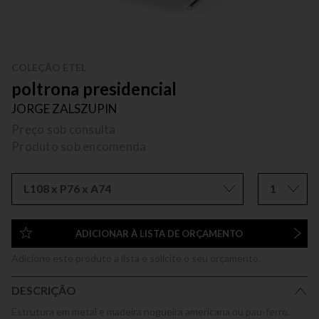
COLEÇÃO ETEL
poltrona presidencial
JORGE ZALSZUPIN
Preço sob consulta
Produto sob encomenda
L108 x P76 x A74
1
ADICIONAR À LISTA DE ORÇAMENTO
Adicione este produto a lista e solicite o seu orçamento.
DESCRIÇÃO
Estrutura em metal e madeira nogueira americana ou pau-ferro.