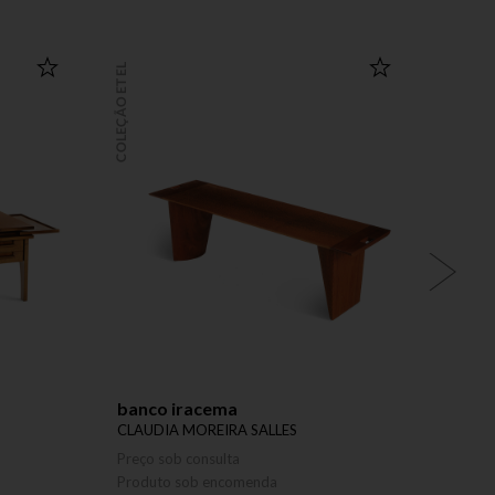
COLEÇÃO ETEL
COLEÇÃO ETEL
banco iracema
polt
CLAUDIA MOREIRA SALLES
BRANC
Preço sob consulta
Preço 
Produto sob encomenda
Produ