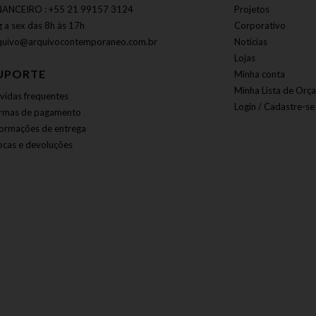
NANCEIRO : +55 21 99157 3124
Projetos
g a sex das 8h às 17h
Corporativo
quivo@arquivocontemporaneo.com.br
Notícias
Lojas
UPORTE
Minha conta
Minha Lista de Orç
vidas frequentes
Login / Cadastre-se
rmas de pagamento
formações de entrega
ocas e devoluções