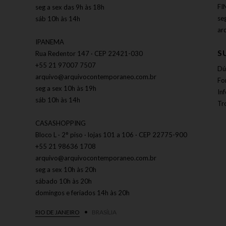
FI
seg a sex das 9h às 18h
se
sáb 10h às 14h
ar
IPANEMA
S
Rua Redentor 147 · CEP 22421-030
+55 21 97007 7507
Dú
arquivo@arquivocontemporaneo.com.br
Fo
seg a sex 10h às 19h
In
sáb 10h às 14h
Tr
CASASHOPPING
Bloco L · 2° piso · lojas 101 a 106 · CEP 22775-900
+55 21 98636 1708
arquivo@arquivocontemporaneo.com.br
seg a sex 10h às 20h
sábado 10h às 20h
domingos e feriados 14h às 20h
RIO DE JANEIRO
BRASÍLIA