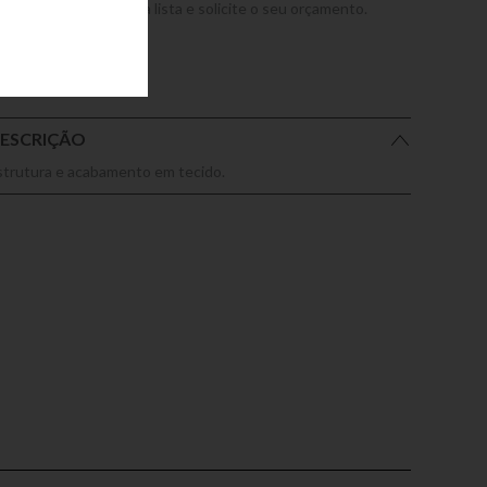
dicione este produto a lista e solicite o seu orçamento.
ESCRIÇÃO
strutura e acabamento em tecido.