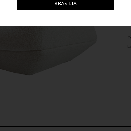
A
BRASÍLIA
D
E