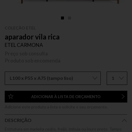
COLEÇÃO ETEL
aparador vila rica
ETEL CARMONA
Preço sob consulta
Produto sob encomenda
L100 x P55 x A75 (tampo liso)
1
ADICIONAR À LISTA DE ORÇAMENTO
Adicione este produto a lista e solicite o seu orçamento.
DESCRIÇÃO
Estrutura em madeira cedro, freijó, imbuia ou louro preto. Tampo