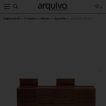
0
Página inicial
Produtos
Móveis
Aparador
aparador vila rica