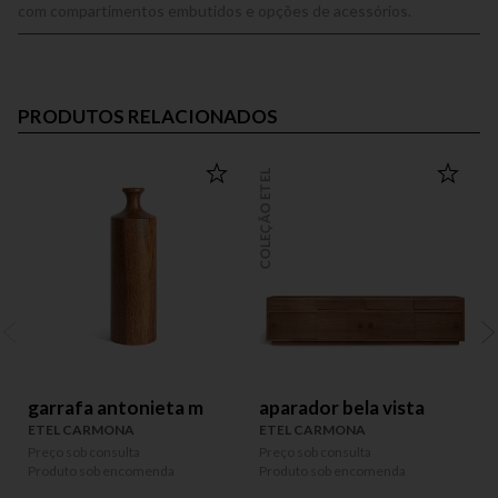
com compartimentos embutidos e opções de acessórios.
PRODUTOS RELACIONADOS
COLEÇÃO ETEL
COLEÇÃO
garrafa antonieta m
aparador bela vista
ETEL CARMONA
ETEL CARMONA
Preço sob consulta
Preço sob consulta
P
Produto sob encomenda
Produto sob encomenda
P