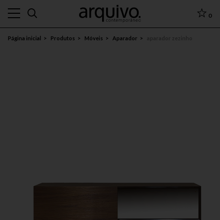
0
Página inicial
Produtos
Móveis
Aparador
aparador zezinho