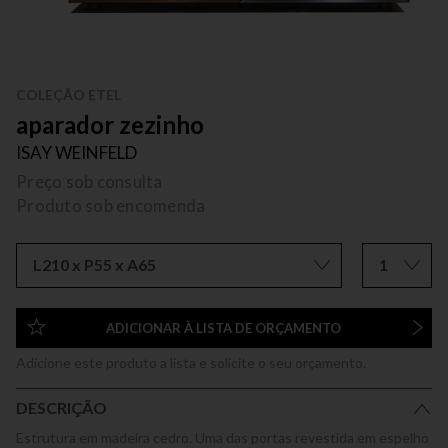
COLEÇÃO ETEL
aparador zezinho
ISAY WEINFELD
Preço sob consulta
Produto sob encomenda
L210 x P55 x A65
1
ADICIONAR À LISTA DE ORÇAMENTO
Adicione este produto a lista e solicite o seu orçamento.
DESCRIÇÃO
Estrutura em madeira cedro. Uma das portas revestida em espelho