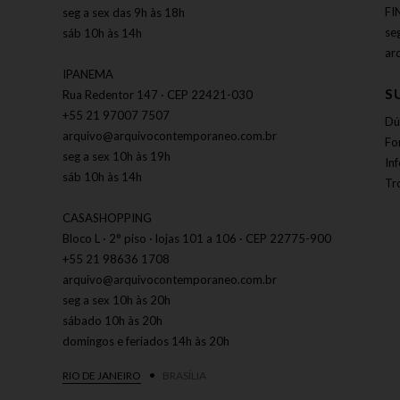
FI
seg a sex das 9h às 18h
se
sáb 10h às 14h
ar
IPANEMA
S
Rua Redentor 147 · CEP 22421-030
+55 21 97007 7507
Dú
arquivo@arquivocontemporaneo.com.br
Fo
seg a sex 10h às 19h
In
sáb 10h às 14h
Tr
CASASHOPPING
Bloco L · 2° piso · lojas 101 a 106 · CEP 22775-900
+55 21 98636 1708
arquivo@arquivocontemporaneo.com.br
seg a sex 10h às 20h
sábado 10h às 20h
domingos e feriados 14h às 20h
RIO DE JANEIRO
BRASÍLIA