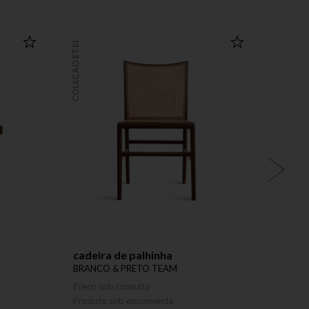
COLEÇÃO ETEL
COLEÇÃO ETEL
cadeira de palhinha
cadei
BRANCO & PRETO TEAM
CARL
Preço sob consulta
Preço 
Produto sob encomenda
Produ