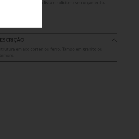
dicione este produto a lista e solicite o seu orçamento.
ESCRIÇÃO
strutura em aço corten ou ferro. Tampo em granito ou
ármore.