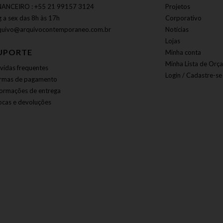
NANCEIRO : +55 21 99157 3124
Projetos
g a sex das 8h às 17h
Corporativo
quivo@arquivocontemporaneo.com.br
Notícias
Lojas
UPORTE
Minha conta
Minha Lista de Orç
vidas frequentes
Login / Cadastre-se
rmas de pagamento
formações de entrega
ocas e devoluções