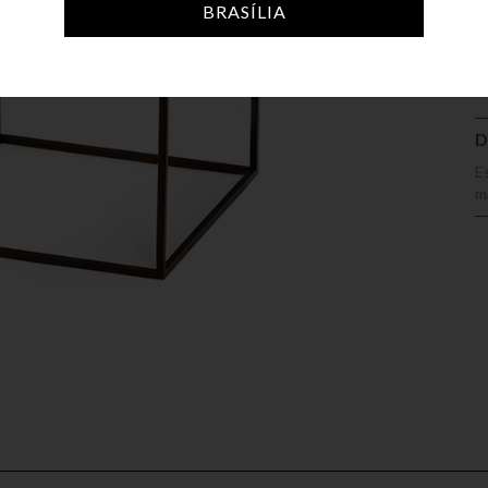
A
BRASÍLIA
D
E
m