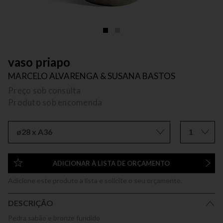
vaso priapo
MARCELO ALVARENGA & SUSANA BASTOS
Preço sob consulta
Produto sob encomenda
ø28 x A36
1
ADICIONAR À LISTA DE ORÇAMENTO
Adicione este produto a lista e solicite o seu orçamento.
DESCRIÇÃO
Pedra sabão e bronze fundido