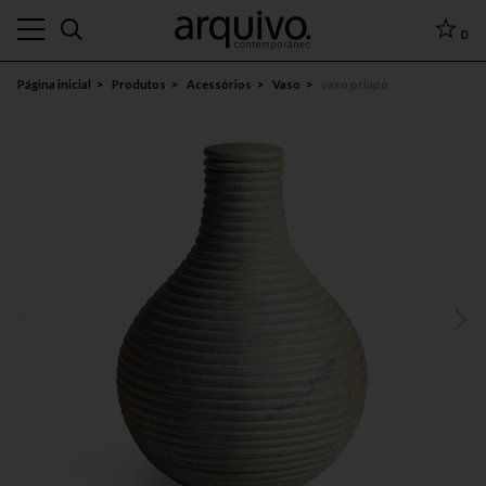
0
Página inicial
Produtos
Acessórios
Vaso
vaso priapo