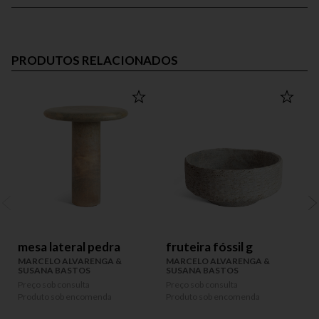
PRODUTOS RELACIONADOS
mesa lateral pedra
fruteira fóssil g
MARCELO ALVARENGA &
MARCELO ALVARENGA &
SUSANA BASTOS
SUSANA BASTOS
Preço sob consulta
Preço sob consulta
P
Produto sob encomenda
Produto sob encomenda
P