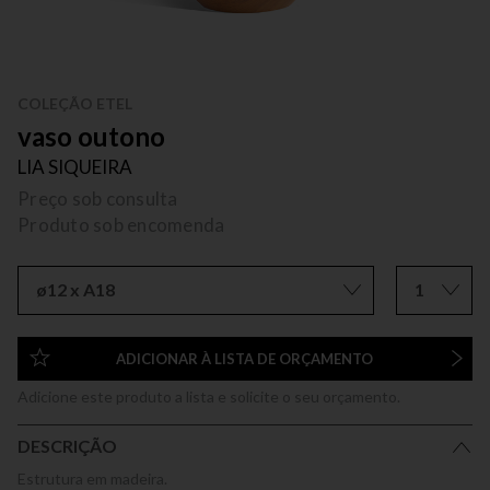
COLEÇÃO ETEL
vaso outono
LIA SIQUEIRA
Preço sob consulta
Produto sob encomenda
ø12 x A18
1
ADICIONAR À LISTA DE ORÇAMENTO
Adicione este produto a lista e solicite o seu orçamento.
DESCRIÇÃO
Estrutura em madeira.