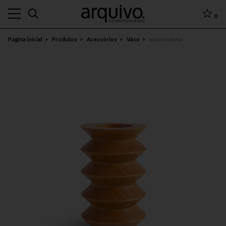
0
Página inicial
Produtos
Acessórios
Vaso
vaso outono