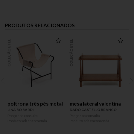
PRODUTOS RELACIONADOS
COLEÇÃO ETEL
COLEÇÃO ETEL
COLEÇÃO
poltrona três pés metal
mesa lateral valentina
LINA BO BARDI
DADO CASTELLO BRANCO
Preço sob consulta
Preço sob consulta
P
Produto sob encomenda
Produto sob encomenda
P