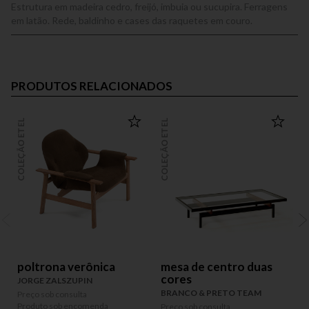
Estrutura em madeira cedro, freijó, imbuia ou sucupira. Ferragens
em latão. Rede, baldinho e cases das raquetes em couro.
PRODUTOS RELACIONADOS
COLEÇÃO ETEL
COLEÇÃO ETEL
COLEÇÃO
poltrona verônica
mesa de centro duas
cores
JORGE ZALSZUPIN
BRANCO & PRETO TEAM
Preço sob consulta
P
Produto sob encomenda
P
Preço sob consulta