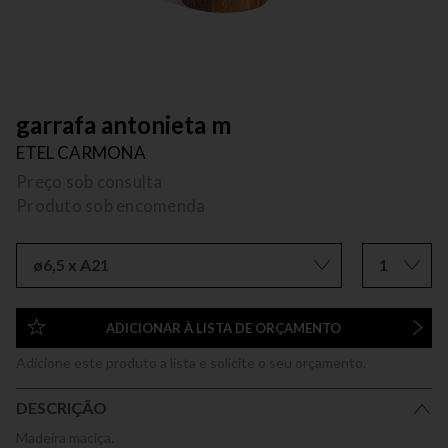
garrafa antonieta m
ETEL CARMONA
Preço sob consulta
Produto sob encomenda
ø6,5 x A21
1
ADICIONAR À LISTA DE ORÇAMENTO
Adicione este produto a lista e solicite o seu orçamento.
DESCRIÇÃO
Madeira maciça.