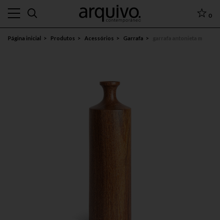
0
Página inicial
Produtos
Acessórios
Garrafa
garrafa antonieta m