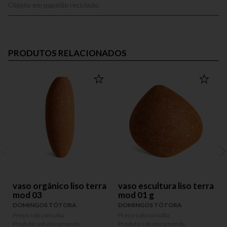
Objeto em papelão reciclado.
PRODUTOS RELACIONADOS
vaso orgânico liso terra
vaso escultura liso terra
mod 03
mod 01 g
DOMINGOS TÓTORA
DOMINGOS TÓTORA
P
P
Preço sob consulta
Preço sob consulta
Produto sob encomenda
Produto sob encomenda