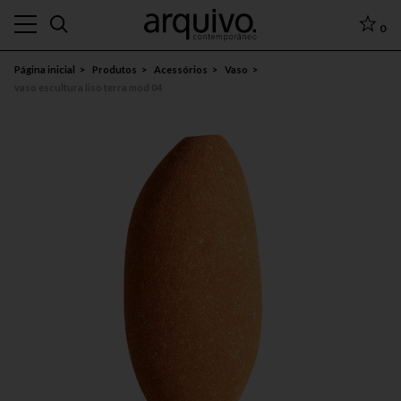
0
Página inicial
Produtos
Acessórios
Vaso
vaso escultura liso terra mod 04