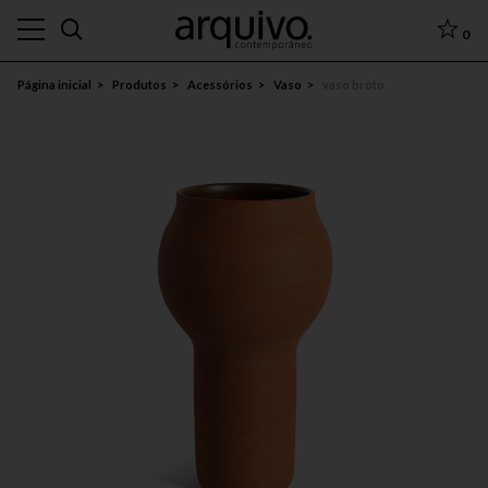
0
Página inicial
Produtos
Acessórios
Vaso
vaso broto