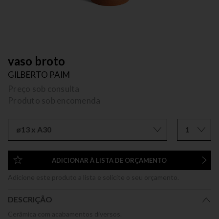
vaso broto
GILBERTO PAIM
Preço sob consulta
Produto sob encomenda
ø13 x A30
1
ADICIONAR À LISTA DE ORÇAMENTO
Adicione este produto a lista e solicite o seu orçamento.
DESCRIÇÃO
Cerâmica com acabamentos diversos.