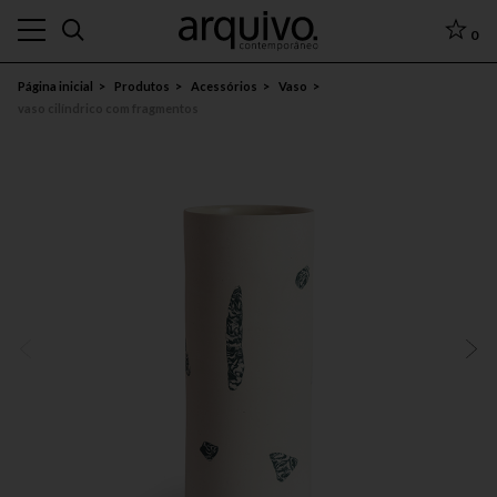
0
Página inicial
Produtos
Acessórios
Vaso
vaso cilíndrico com fragmentos