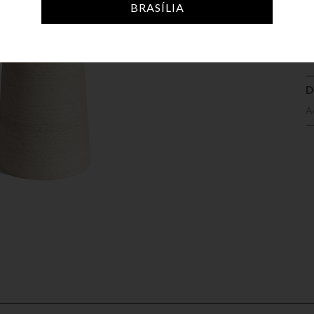
A
BRASÍLIA
D
A