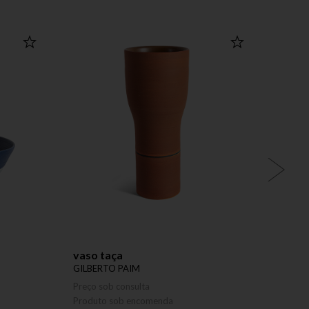
vaso taça
bowl 
GILBERTO PAIM
GILBE
Preço sob consulta
Preço 
Produto sob encomenda
Produ