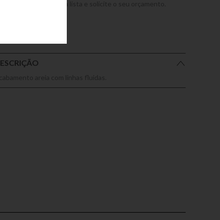
dicione este produto a lista e solicite o seu orçamento.
ESCRIÇÃO
cabamento areia com linhas fluidas.