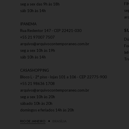
FI
seg a sex das 9h às 18h
se
sáb 10h às 14h
ar
IPANEMA
S
Rua Redentor 147 · CEP 22421-030
+55 21 97007 7507
Dú
arquivo@arquivocontemporaneo.com.br
Fo
seg a sex 10h às 19h
In
sáb 10h às 14h
Tr
CASASHOPPING
Bloco L · 2° piso · lojas 101 a 106 · CEP 22775-900
+55 21 98636 1708
arquivo@arquivocontemporaneo.com.br
seg a sex 10h às 20h
sábado 10h às 20h
domingos e feriados 14h às 20h
RIO DE JANEIRO
BRASÍLIA