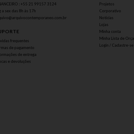
NANCEIRO : +55 21 99157 3124
Projetos
g a sex das 8h às 17h
Corporativo
quivo@arquivocontemporaneo.com.br
Notícias
Lojas
UPORTE
Minha conta
Minha Lista de Orç
vidas frequentes
Login / Cadastre-se
rmas de pagamento
formações de entrega
ocas e devoluções