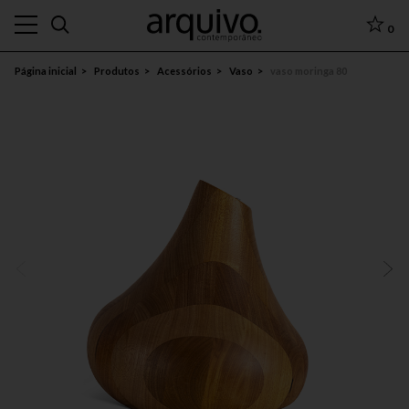
0
Página inicial
Produtos
Acessórios
Vaso
vaso moringa 80