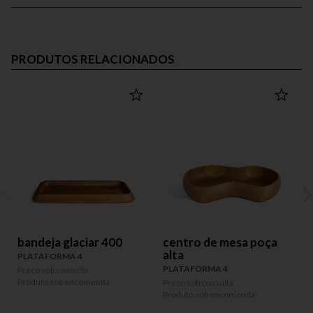
PRODUTOS RELACIONADOS
bandeja glaciar 400
centro de mesa poça
alta
PLATAFORMA 4
PLATAFORMA 4
Preço sob consulta
P
Produto sob encomenda
P
Preço sob consulta
Produto sob encomenda