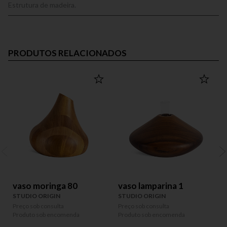
Estrutura de madeira.
PRODUTOS RELACIONADOS
vaso moringa 80
vaso lamparina 1
STUDIO ORIGIN
STUDIO ORIGIN
Preço sob consulta
Preço sob consulta
P
Produto sob encomenda
Produto sob encomenda
P