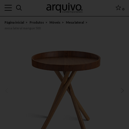
0
Página inicial
Produtos
Móveis
Mesa lateral
mesa lateral mangue 500