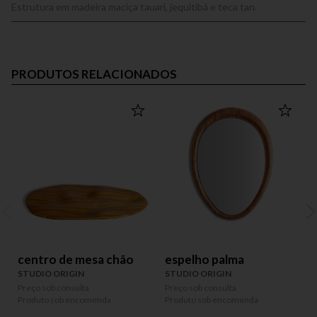
Estrutura em madeira maciça tauari, jequitibá e teca tan.
PRODUTOS RELACIONADOS
centro de mesa chão
espelho palma
STUDIO ORIGIN
STUDIO ORIGIN
Preço sob consulta
Preço sob consulta
P
Produto sob encomenda
Produto sob encomenda
P