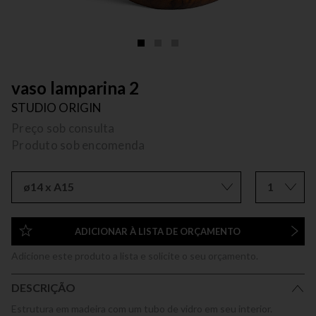
vaso lamparina 2
STUDIO ORIGIN
Preço sob consulta
Produto sob encomenda
ø14 x A15
1
ADICIONAR À LISTA DE ORÇAMENTO
Adicione este produto a lista e solicite o seu orçamento.
DESCRIÇÃO
Estrutura em madeira com um tubo de vidro em seu interior.