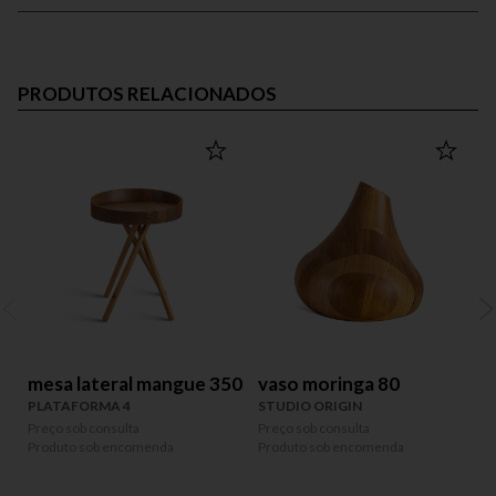
PRODUTOS RELACIONADOS
mesa lateral mangue 350
vaso moringa 80
PLATAFORMA 4
STUDIO ORIGIN
Preço sob consulta
Preço sob consulta
P
Produto sob encomenda
Produto sob encomenda
P