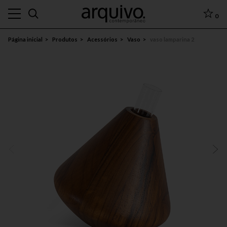
0
Página inicial
Produtos
Acessórios
Vaso
vaso lamparina 2