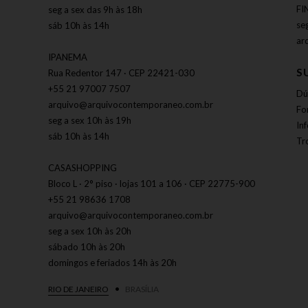
FI
seg a sex das 9h às 18h
se
sáb 10h às 14h
ar
IPANEMA
S
Rua Redentor 147 · CEP 22421-030
+55 21 97007 7507
Dú
arquivo@arquivocontemporaneo.com.br
Fo
seg a sex 10h às 19h
In
sáb 10h às 14h
Tr
CASASHOPPING
Bloco L · 2° piso · lojas 101 a 106 · CEP 22775-900
+55 21 98636 1708
arquivo@arquivocontemporaneo.com.br
seg a sex 10h às 20h
sábado 10h às 20h
domingos e feriados 14h às 20h
RIO DE JANEIRO
BRASÍLIA