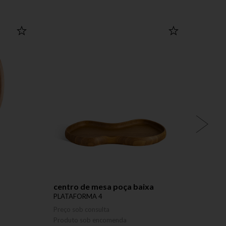
centro de mesa poça baixa
cabid
PLATAFORMA 4
PLATA
Preço sob consulta
Preço 
Produto sob encomenda
Produ