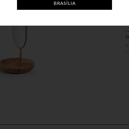
A
BRASÍLIA
D
A