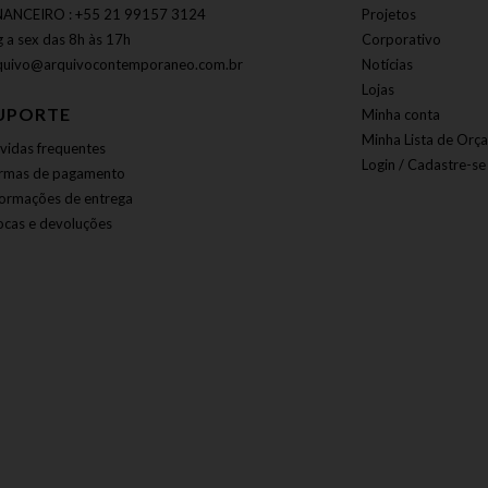
NANCEIRO : +55 21 99157 3124
Projetos
g a sex das 8h às 17h
Corporativo
quivo@arquivocontemporaneo.com.br
Notícias
Lojas
UPORTE
Minha conta
Minha Lista de Orç
vidas frequentes
Login / Cadastre-se
rmas de pagamento
formações de entrega
ocas e devoluções