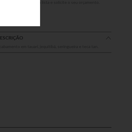
dicione este produto a lista e solicite o seu orçamento.
ESCRIÇÃO
cabamento em tauari, jequitibá, seringueira e teca tan.