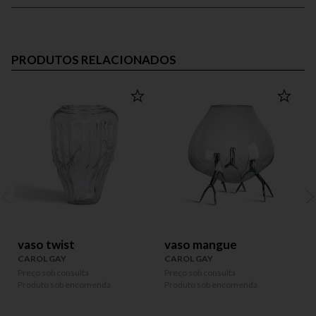
PRODUTOS RELACIONADOS
vaso twist
vaso mangue
CAROL GAY
CAROL GAY
Preço sob consulta
Preço sob consulta
P
Produto sob encomenda
Produto sob encomenda
P