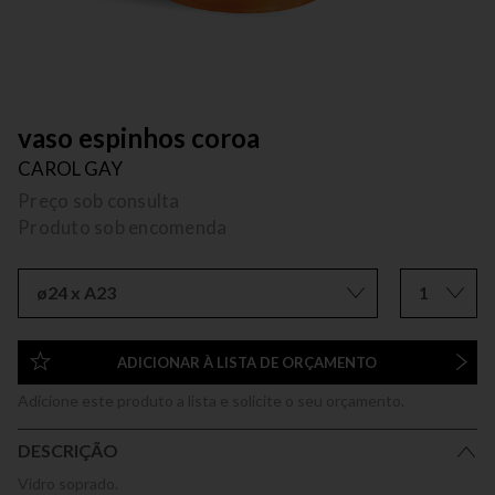
vaso espinhos coroa
CAROL GAY
Preço sob consulta
Produto sob encomenda
ø24 x A23
1
ADICIONAR À LISTA DE ORÇAMENTO
Adicione este produto a lista e solicite o seu orçamento.
DESCRIÇÃO
Vidro soprado.