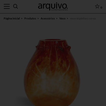
0
Página inicial
Produtos
Acessórios
Vaso
vaso espinhos coroa