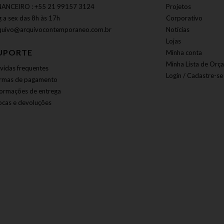
NANCEIRO : +55 21 99157 3124
Projetos
g a sex das 8h às 17h
Corporativo
quivo@arquivocontemporaneo.com.br
Notícias
Lojas
UPORTE
Minha conta
Minha Lista de Orç
vidas frequentes
Login / Cadastre-se
rmas de pagamento
formações de entrega
ocas e devoluções