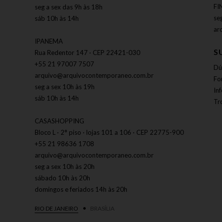
FI
seg a sex das 9h às 18h
se
sáb 10h às 14h
ar
IPANEMA
S
Rua Redentor 147 · CEP 22421-030
+55 21 97007 7507
Dú
arquivo@arquivocontemporaneo.com.br
Fo
seg a sex 10h às 19h
In
sáb 10h às 14h
Tr
CASASHOPPING
Bloco L · 2° piso · lojas 101 a 106 · CEP 22775-900
+55 21 98636 1708
arquivo@arquivocontemporaneo.com.br
seg a sex 10h às 20h
sábado 10h às 20h
domingos e feriados 14h às 20h
RIO DE JANEIRO
BRASÍLIA