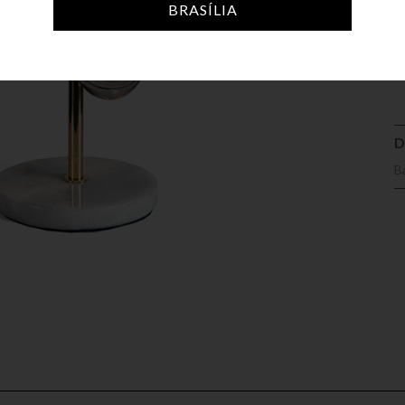
BRASÍLIA
A
D
B