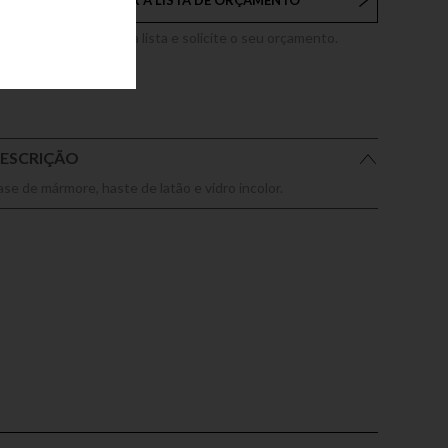
ADICIONAR À LISTA DE ORÇAMENTO
dicione este produto a lista e solicite o seu orçamento.
ESCRIÇÃO
ase de mármore, haste de latão e vidro incolor.