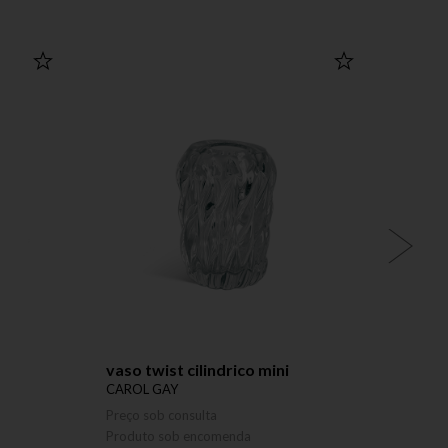
vaso twist cilindrico mini
vaso
CAROL GAY
CAROL
Preço sob consulta
Preço 
Produto sob encomenda
Produ