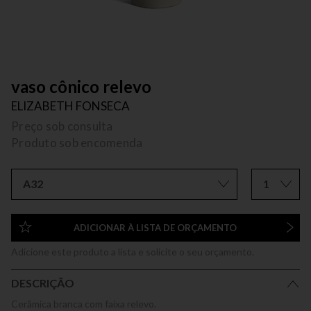
vaso cônico relevo
ELIZABETH FONSECA
Preço sob consulta
Produto sob encomenda
A32
1
ADICIONAR À LISTA DE ORÇAMENTO
Adicione este produto a lista e solicite o seu orçamento.
DESCRIÇÃO
Cerâmica branca com faixa relevo.