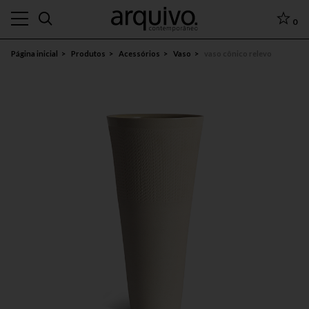
0
Página inicial
Produtos
Acessórios
Vaso
vaso cônico relevo