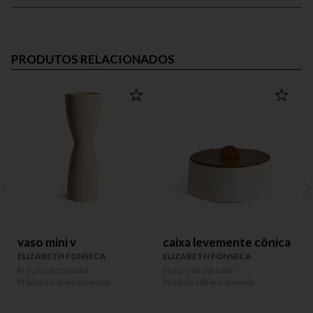
PRODUTOS RELACIONADOS
vaso mini v
caixa levemente cônica
ELIZABETH FONSECA
ELIZABETH FONSECA
Preço sob consulta
Preço sob consulta
P
Produto sob encomenda
Produto sob encomenda
P