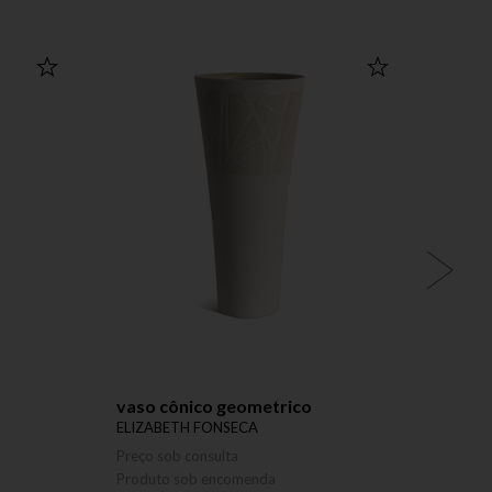
vaso cônico geometrico
vaso 
ELIZABETH FONSECA
ELIZA
Preço sob consulta
Preço 
Produto sob encomenda
Produ