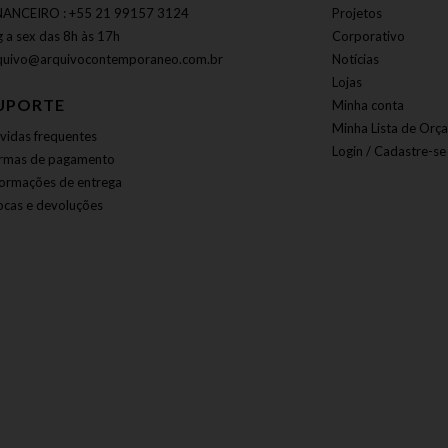
NANCEIRO : +55 21 99157 3124
Projetos
g a sex das 8h às 17h
Corporativo
quivo@arquivocontemporaneo.com.br
Notícias
Lojas
UPORTE
Minha conta
Minha Lista de Orç
vidas frequentes
Login / Cadastre-se
rmas de pagamento
formações de entrega
ocas e devoluções