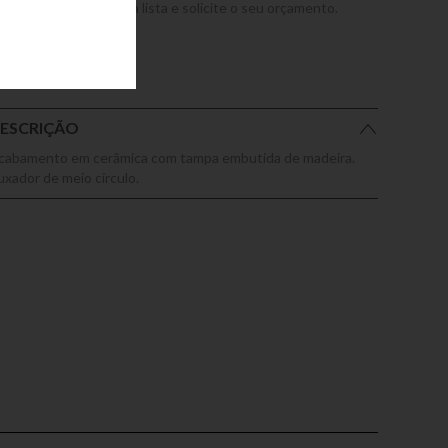
dicione este produto a lista e solicite o seu orçamento.
ESCRIÇÃO
cabamento em cerâmica com tampa embutida de madeira.
uxador de meio círculo.