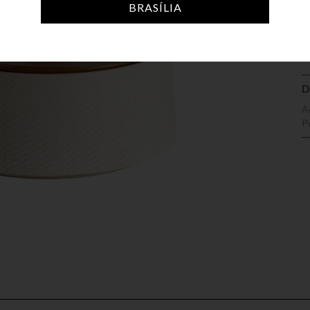
A
BRASÍLIA
D
A
P