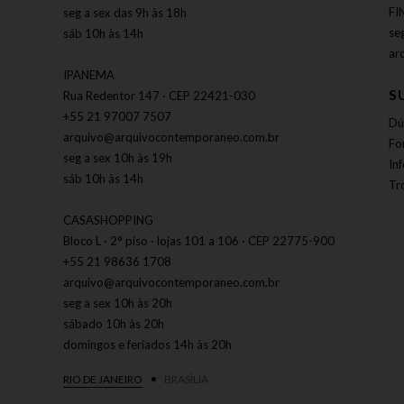
FI
seg a sex das 9h às 18h
se
sáb 10h às 14h
ar
IPANEMA
S
Rua Redentor 147 · CEP 22421-030
+55 21 97007 7507
Dú
arquivo@arquivocontemporaneo.com.br
Fo
seg a sex 10h às 19h
In
sáb 10h às 14h
Tr
CASASHOPPING
Bloco L · 2° piso · lojas 101 a 106 · CEP 22775-900
+55 21 98636 1708
arquivo@arquivocontemporaneo.com.br
seg a sex 10h às 20h
sábado 10h às 20h
domingos e feriados 14h às 20h
RIO DE JANEIRO
BRASÍLIA