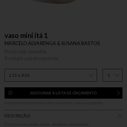
vaso mini itá 1
MARCELO ALVARENGA & SUSANA BASTOS
Preço sob consulta
Produto sob encomenda
L11 x A16
1
ADICIONAR À LISTA DE ORÇAMENTO
Adicione este produto a lista e solicite o seu orçamento.
DESCRIÇÃO
Estrutura em pedra sabão, detalhes em madeira.