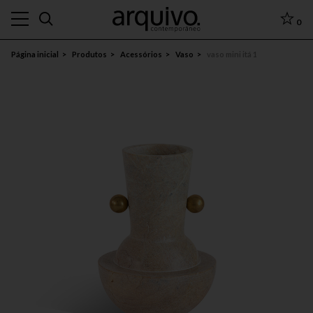
0
Página inicial
Produtos
Acessórios
Vaso
vaso mini itá 1