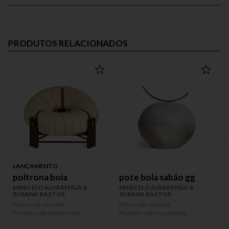
PRODUTOS RELACIONADOS
LANÇAMENTO
poltrona boia
pote bola sabão gg
MARCELO ALVARENGA &
MARCELO ALVARENGA &
SUSANA BASTOS
SUSANA BASTOS
Preço sob consulta
Preço sob consulta
P
Produto sob encomenda
Produto sob encomenda
P