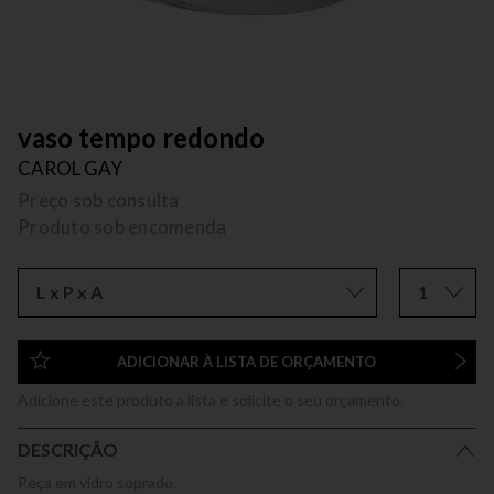
vaso tempo redondo
CAROL GAY
Preço sob consulta
Produto sob encomenda
L x P x A
1
ADICIONAR À LISTA DE ORÇAMENTO
Adicione este produto a lista e solicite o seu orçamento.
DESCRIÇÃO
Peça em vidro soprado.