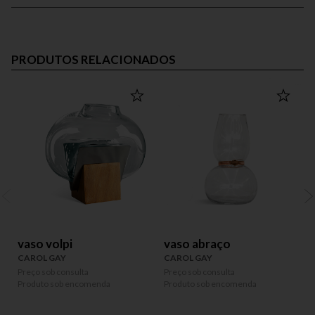
PRODUTOS RELACIONADOS
vaso volpi
vaso abraço
CAROL GAY
CAROL GAY
Preço sob consulta
Preço sob consulta
P
Produto sob encomenda
Produto sob encomenda
P