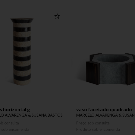
is horizontal g
vaso facetado quadrado
O ALVARENGA & SUSANA BASTOS
MARCELO ALVARENGA & SUSAN
ob consulta
Preço sob consulta
o sob encomenda
Produto sob encomenda