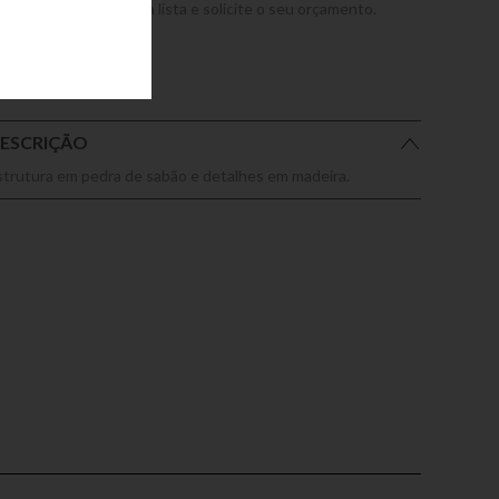
dicione este produto a lista e solicite o seu orçamento.
ESCRIÇÃO
strutura em pedra de sabão e detalhes em madeira.