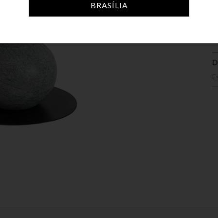
A
BRASÍLIA
D
E