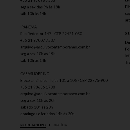
EN
+55 21 97098 7385
FI
seg a sex das 9h às 18h
se
sáb 10h às 14h
ar
IPANEMA
S
Rua Redentor 147 · CEP 22421-030
+55 21 97007 7507
Dú
arquivo@arquivocontemporaneo.com.br
Fo
seg a sex 10h às 19h
In
sáb 10h às 14h
Tr
CASASHOPPING
Bloco L · 2° piso · lojas 101 a 106 · CEP 22775-900
+55 21 98636 1708
arquivo@arquivocontemporaneo.com.br
seg a sex 10h às 20h
sábado 10h às 20h
domingos e feriados 14h às 20h
RIO DE JANEIRO
BRASÍLIA