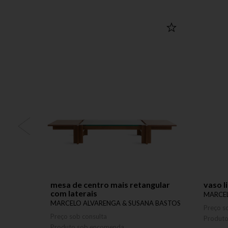
mesa de centro mais retangular
vaso l
com laterais
MARCEL
MARCELO ALVARENGA & SUSANA BASTOS
Preço s
Preço sob consulta
Produt
Produto sob encomenda