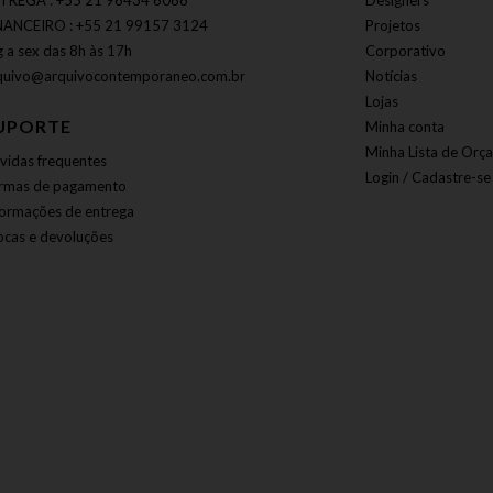
TREGA : +55 21 96434 6086
Designers
NANCEIRO : +55 21 99157 3124
Projetos
g a sex das 8h às 17h
Corporativo
quivo@arquivocontemporaneo.com.br
Notícias
Lojas
UPORTE
Minha conta
Minha Lista de Orç
vidas frequentes
Login / Cadastre-se
rmas de pagamento
formações de entrega
ocas e devoluções