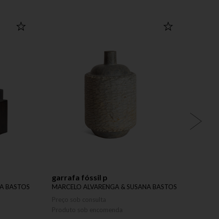
garrafa fóssil p
vaso 
A BASTOS
MARCELO ALVARENGA & SUSANA BASTOS
MARCE
Preço sob consulta
Preço 
Produto sob encomenda
Produ