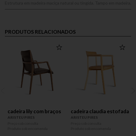
Estrutura em madeira maciça natural ou tingida. Tampo em madeira.
PRODUTOS RELACIONADOS
cadeira lily com braços
cadeira claudia estofada
ARISTEU PIRES
ARISTEU PIRES
A
Preço sob consulta
Preço sob consulta
P
Produto sob encomenda
Produto sob encomenda
P