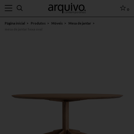
0
Página inicial
Produtos
Móveis
Mesa de jantar
mesa de jantar hexa oval