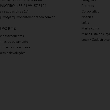
TREGA : +55 21 96434 6086
Designers
NANCEIRO : +55 21 99157 3124
Projetos
g a sex das 8h às 17h
Corporativo
quivo@arquivocontemporaneo.com.br
Notícias
Lojas
UPORTE
Minha conta
Minha Lista de Orç
vidas frequentes
Login / Cadastre-se
rmas de pagamento
formações de entrega
ocas e devoluções