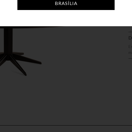
A
BRASÍLIA
D
E
m