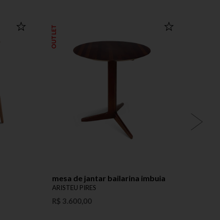
OUTLET
mesa de jantar bailarina imbuia
cadei
ARISTEU PIRES
ARIST
R$ 3.600,00
Preço 
Produ