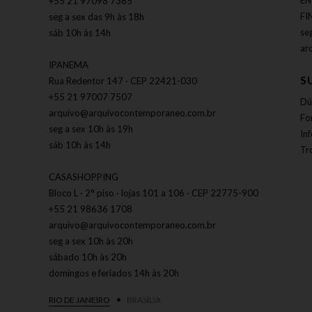
EN
+55 21 97098 7385
FI
seg a sex das 9h às 18h
se
sáb 10h às 14h
ar
IPANEMA
S
Rua Redentor 147 · CEP 22421-030
+55 21 97007 7507
Dú
arquivo@arquivocontemporaneo.com.br
Fo
seg a sex 10h às 19h
In
sáb 10h às 14h
Tr
CASASHOPPING
Bloco L · 2° piso · lojas 101 a 106 · CEP 22775-900
+55 21 98636 1708
arquivo@arquivocontemporaneo.com.br
seg a sex 10h às 20h
sábado 10h às 20h
domingos e feriados 14h às 20h
RIO DE JANEIRO
BRASÍLIA