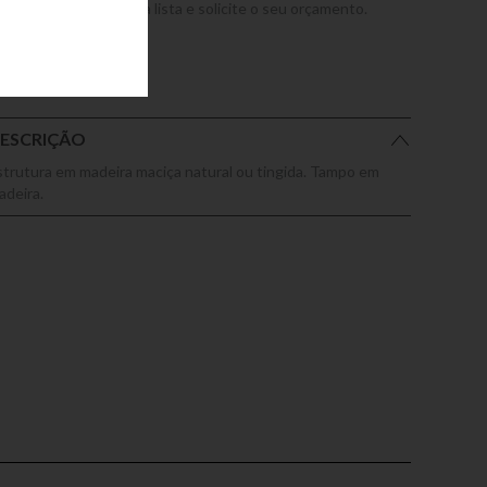
dicione este produto a lista e solicite o seu orçamento.
ESCRIÇÃO
strutura em madeira maciça natural ou tingida. Tampo em
adeira.