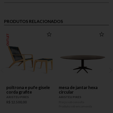
PRODUTOS RELACIONADOS
OUTLET
OUT
poltrona e pufe gisele
mesa de jantar hexa
corda grafite
circular
A
ARISTEU PIRES
ARISTEU PIRES
R
R$ 12.500,00
Preço sob consulta
Produto sob encomenda