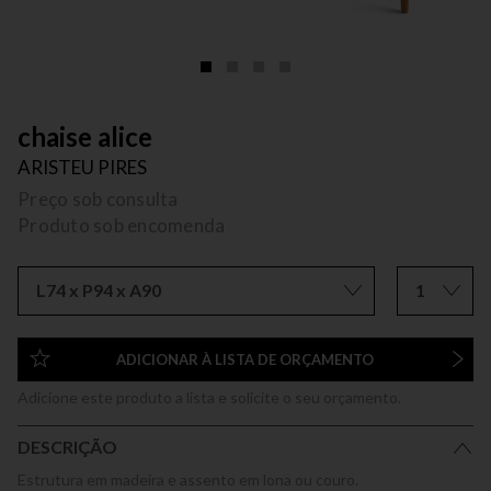
chaise alice
ARISTEU PIRES
Preço sob consulta
Produto sob encomenda
L74 x P94 x A90
1
ADICIONAR À LISTA DE ORÇAMENTO
Adicione este produto a lista e solicite o seu orçamento.
DESCRIÇÃO
Estrutura em madeira e assento em lona ou couro.