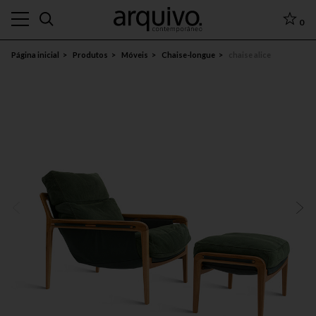
0
Página inicial
Produtos
Móveis
Chaise-longue
chaise alice