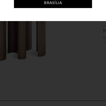
A
BRASÍLIA
D
B