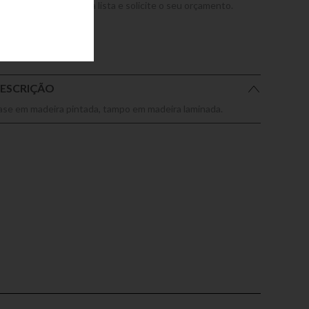
dicione este produto a lista e solicite o seu orçamento.
ESCRIÇÃO
ase em madeira pintada, tampo em madeira laminada.