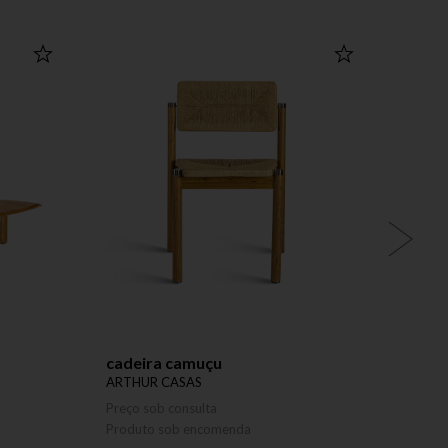
cadeira camuçu
sofá 
ARTHUR CASAS
GIOR
Preço sob consulta
Preço 
Produto sob encomenda
Produ