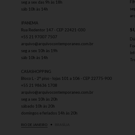
FI
seg a sex das 9h às 18h
se
sáb 10h às 14h
ar
IPANEMA
S
Rua Redentor 147 · CEP 22421-030
+55 21 97007 7507
Dú
arquivo@arquivocontemporaneo.com.br
Fo
seg a sex 10h às 19h
In
sáb 10h às 14h
Tr
CASASHOPPING
Bloco L · 2° piso · lojas 101 a 106 · CEP 22775-900
+55 21 98636 1708
arquivo@arquivocontemporaneo.com.br
seg a sex 10h às 20h
sábado 10h às 20h
domingos e feriados 14h às 20h
RIO DE JANEIRO
BRASÍLIA