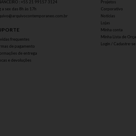
NANCEIRO : +55 21 99157 3124
Projetos
g a sex das 8h às 17h
Corporativo
quivo@arquivocontemporaneo.com.br
Notícias
Lojas
UPORTE
Minha conta
Minha Lista de Orç
vidas frequentes
Login / Cadastre-se
rmas de pagamento
formações de entrega
ocas e devoluções