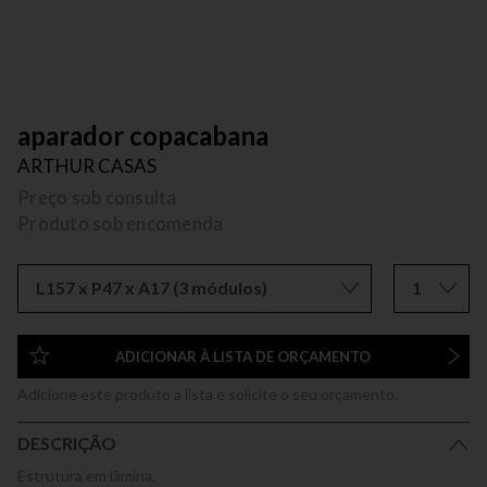
aparador copacabana
ARTHUR CASAS
Preço sob consulta
Produto sob encomenda
L157 x P47 x A17 (3 módulos)
1
ADICIONAR À LISTA DE ORÇAMENTO
Adicione este produto a lista e solicite o seu orçamento.
DESCRIÇÃO
Estrutura em lâmina.