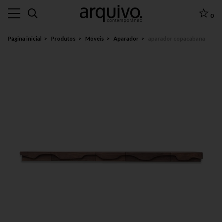
0
Página inicial
Produtos
Móveis
Aparador
aparador copacabana