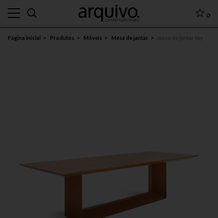
0
Página inicial
Produtos
Móveis
Mesa de jantar
mesa de jantar tay