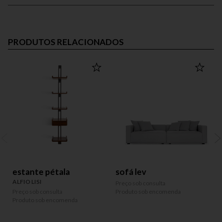
PRODUTOS RELACIONADOS
estante pétala
sofá lev
ALFIO LISI
Preço sob consulta
Preço sob consulta
Produto sob encomenda
P
Produto sob encomenda
P