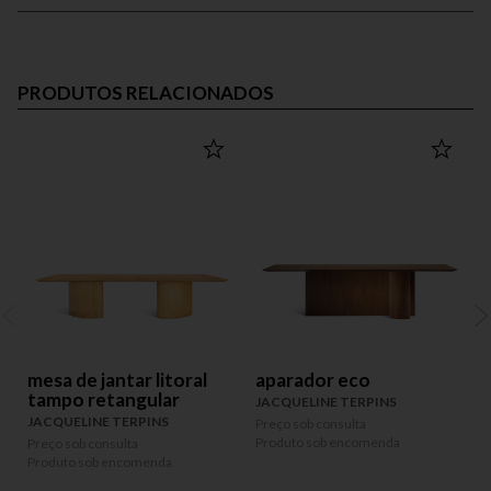
PRODUTOS RELACIONADOS
mesa de jantar litoral
aparador eco
tampo retangular
JACQUELINE TERPINS
JACQUELINE TERPINS
Preço sob consulta
P
Produto sob encomenda
P
Preço sob consulta
Produto sob encomenda