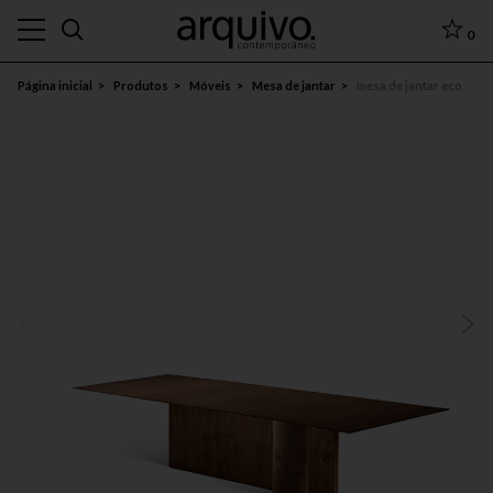
0
Página inicial
Produtos
Móveis
Mesa de jantar
mesa de jantar eco